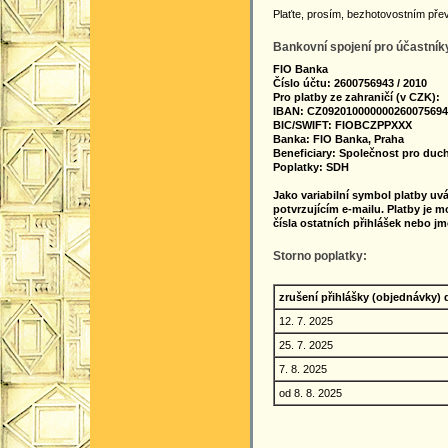
Plaťte, prosím, bezhotovostním př
Bankovní spojení pro účastníky
FIO Banka
Číslo účtu:
2600756943 / 2010
Pro platby ze zahraničí (v CZK):
IBAN: CZ092010000000260075694
BIC/SWIFT: FIOBCZPPXXX
Banka: FIO Banka, Praha
Beneficiary: Společnost pro duch
Poplatky: SDH
Jako variabilní symbol platby uvá
potvrzujícím e-mailu. Platby je 
čísla ostatních přihlášek nebo jmé
Storno poplatky:
zrušení přihlášky (objednávky) 
12. 7. 2025
25. 7. 2025
7. 8. 2025
od 8. 8. 2025