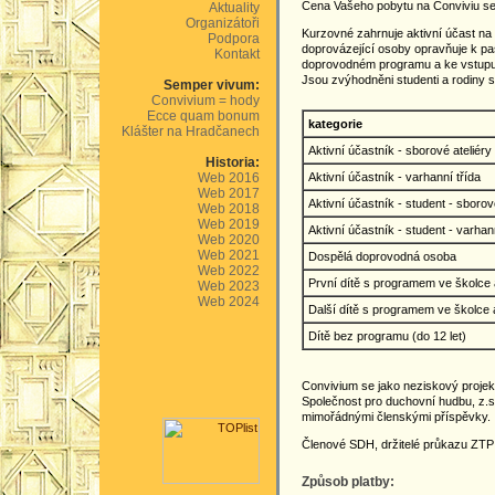
Cena Vašeho pobytu na Conviviu s
Aktuality
Organizátoři
Kurzovné zahrnuje aktivní účast n
Podpora
doprovázející osoby opravňuje k pa
Kontakt
doprovodném programu a ke vstupu 
Jsou zvýhodněni studenti a rodiny s
Semper vivum:
Convivium = hody
Ecce quam bonum
kategorie
Klášter na Hradčanech
Aktivní účastník - sborové ateliéry
Historia:
Web 2016
Aktivní účastník - varhanní třída
Web 2017
Aktivní účastník - student - sborov
Web 2018
Web 2019
Aktivní účastník - student - varhan
Web 2020
Web 2021
Dospělá doprovodná osoba
Web 2022
První dítě s programem ve školce
Web 2023
Web 2024
Další dítě s programem ve školce
Dítě bez programu (do 12 let)
Convivium se jako neziskový proje
Společnost pro duchovní hudbu, z.s
mimořádnými členskými příspěvky.
Členové SDH, držitelé průkazu ZTP
Způsob platby: