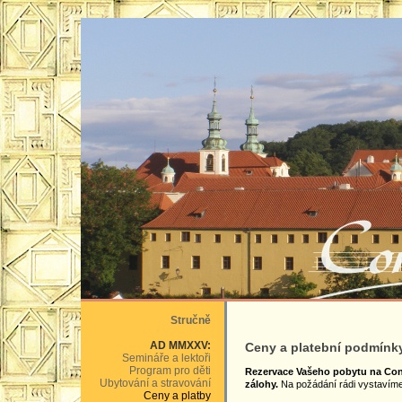
Stručně
AD MMXXV:
Ceny a platební podmínk
Semináře a lektoři
Program pro děti
Rezervace Vašeho pobytu na Con
Ubytování a stravování
zálohy.
Na požádání rádi vystavíme 
Ceny a platby