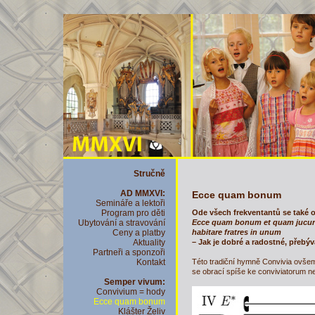
Stručně
AD MMXVI:
Ecce quam bonum
Semináře a lektoři
Ode všech frekventantů se také 
Program pro děti
Ecce quam bonum et quam juc
Ubytování a stravování
habitare fratres in unum
Ceny a platby
– Jak je dobré a radostné, přebývaj
Aktuality
Partneři a sponzoři
Této tradiční hymně Convivia ovšem 
Kontakt
se obrací spíše ke conviviatorum n
Semper vivum:
Convivium = hody
Ecce quam bonum
Klášter Želiv